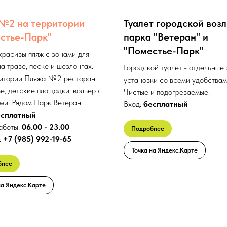
№2 на территории
Туалет городской воз
стье-Парк"
парка "Ветеран" и
"Поместье-Парк"
красивы пляж с зонами для
а траве, песке и шезлонгах.
Городской туалет - отдельные
итории Пляжа №2 ресторан
установки со всеми удобствам
е, детские площадки, вольер с
Чистые и подогреваемые.
ми. Рядом Парк Ветеран.
Вход:
бесплатный
есплатный
аботы:
06.00 - 23.00
Подробнее
:
+7 (985) 992-19-65
Точка на Яндекс.Карте
бнее
на Яндекс.Карте