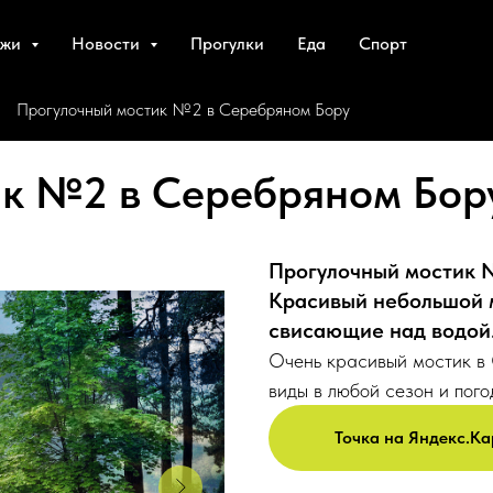
яжи
Новости
Прогулки
Еда
Спорт
Прогулочный мостик №2 в Серебряном Бору
→
ик №2 в Серебряном Бор
Прогулочный мостик 
Красивый небольшой м
свисающие над водой.
Очень красивый мостик в
виды в любой сезон и пого
Точка на Яндекс.Ка