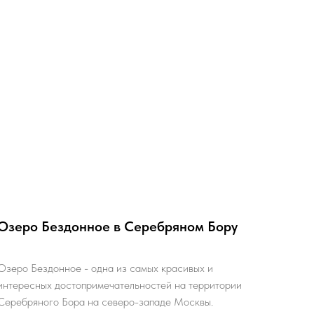
Озеро Бездонное в Серебряном Бору
Озеро Бездонное - одна из самых красивых и
интересных достопримечательностей на территории
Серебряного Бора на северо-западе Москвы.