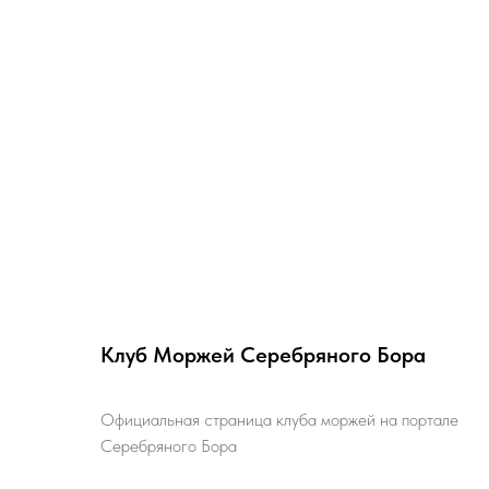
Клуб Моржей Серебряного Бора
Официальная страница клуба моржей на портале
Серебряного Бора