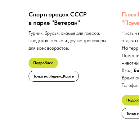
Спортгородок СССР
Пляж 
в парке "Ветеран"
"Поме
Турник, брусья, скамья для пресса,
Чистый 
шведская стенка и другие тренажеры
отдыха н
для всех возрастов.
На терр
Поместь
животны
Подробнее
Вход:
б
Точка на Яндекс.Карте
Время р
Телефон
Подро
Точка 