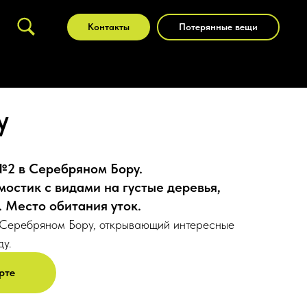
Контакты
Потерянные вещи
у
№2 в Серебряном Бору.
остик с видами на густые деревья,
 Место обитания уток.
 Серебряном Бору, открывающий интересные
ду.
рте