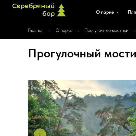
О парке
Пл
Главная
О парке
Прогулочные мостики
→
→
Прогулочный мост