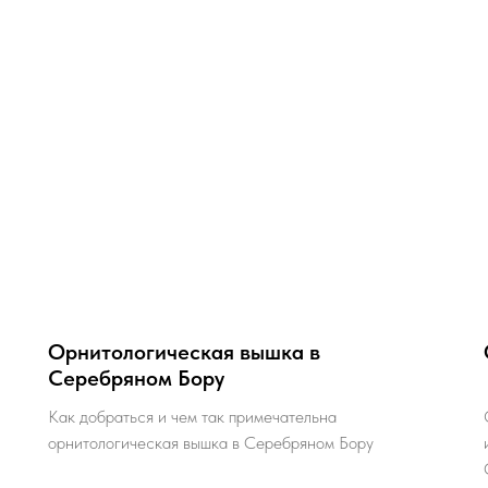
Орнитологическая вышка в
Серебряном Бору
Как добраться и чем так примечательна
орнитологическая вышка в Серебряном Бору