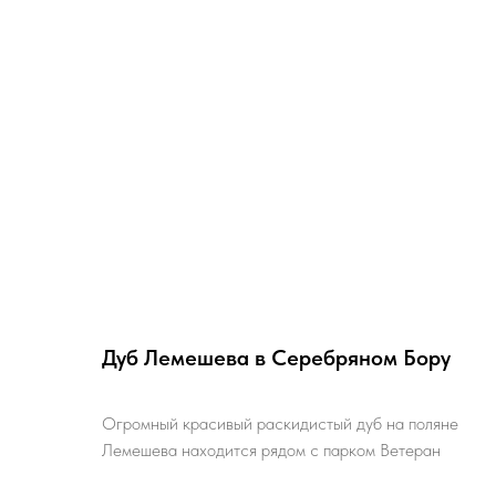
Дуб Лемешева в Серебряном Бору
Огромный красивый раскидистый дуб на поляне
Лемешева находится рядом с парком Ветеран