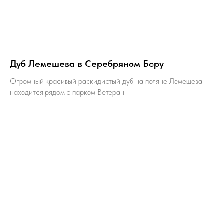
Дуб Лемешева в Серебряном Бору
Огромный красивый раскидистый дуб на поляне Лемешева
находится рядом с парком Ветеран